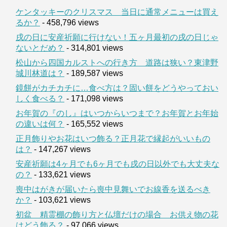
ケンタッキーのクリスマス 当日に通常メニューは買え
るか？
- 458,796 views
戌の日に安産祈願に行けない！五ヶ月最初の戌の日じゃ
ないとだめ？
- 314,801 views
松山から四国カルストへの行き方 道路は狭い？東津野
城川林道は？
- 189,587 views
鏡餅がカチカチに…食べ方は？固い餅をどうやっておい
しく食べる？
- 171,098 views
お年賀の『のし』はいつからいつまで？お年賀とお年始
の違いは何？
- 165,552 views
正月飾りやお花はいつ飾る？正月花で縁起がいいもの
は？
- 147,267 views
安産祈願は4ヶ月でも6ヶ月でも戌の日以外でも大丈夫な
の？
- 133,621 views
喪中はがきが届いたら喪中見舞いでお線香を送るべき
か？
- 103,621 views
初盆 精霊棚の飾り方と仏壇だけの場合 お供え物の花
はどう飾る？
- 97,066 views