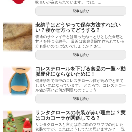
味合いが込められています。 では、...
記事を読む
安納芋はどうやって保存方法すればい
い？寝かせ方ってどうする？
普通のサツマイモとは違ったねっとりとした食感と
甘さを持つ安納芋。 最近は家庭菜園で作られている
方も多いのではないでしょうか？ お...
記事を読む
コレステロールを下げる食品の一覧～動
脈硬化にならないために！
健康診断で血中のコレステロール値が高めでと出て
しまい 気になっています。 ところで、コレステロー
ル値が高いと何が問題なのでしょう...
記事を読む
サンタクロースの衣装が赤い理由は？実
はコカコーラが関係してる？
サンタクロースと言えば赤に白のフワフワの付いた
衣装ですが、これはどうしてだと思いますか？ 一説