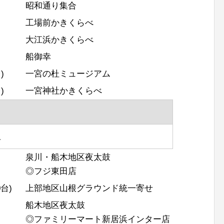
昭和通り集合
工場前かきくらべ
大江浜かきくらべ
船御幸
)
一宮の杜ミュージアム
)
一宮神社かきくらべ
祖
泉川・船木地区夜太鼓
◎フジ東田店
台)
上部地区山根グラウンド統一寄せ
船木地区夜太鼓
◎ファミリーマート新居浜インター店