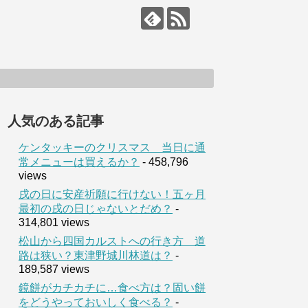
人気のある記事
ケンタッキーのクリスマス 当日に通
常メニューは買えるか？
- 458,796
views
戌の日に安産祈願に行けない！五ヶ月
最初の戌の日じゃないとだめ？
-
314,801 views
松山から四国カルストへの行き方 道
路は狭い？東津野城川林道は？
-
189,587 views
鏡餅がカチカチに…食べ方は？固い餅
をどうやっておいしく食べる？
-