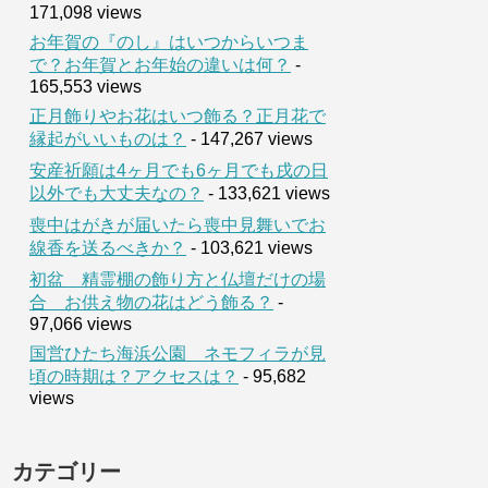
171,098 views
お年賀の『のし』はいつからいつま
で？お年賀とお年始の違いは何？
-
165,553 views
正月飾りやお花はいつ飾る？正月花で
縁起がいいものは？
- 147,267 views
安産祈願は4ヶ月でも6ヶ月でも戌の日
以外でも大丈夫なの？
- 133,621 views
喪中はがきが届いたら喪中見舞いでお
線香を送るべきか？
- 103,621 views
初盆 精霊棚の飾り方と仏壇だけの場
合 お供え物の花はどう飾る？
-
97,066 views
国営ひたち海浜公園 ネモフィラが見
頃の時期は？アクセスは？
- 95,682
views
カテゴリー