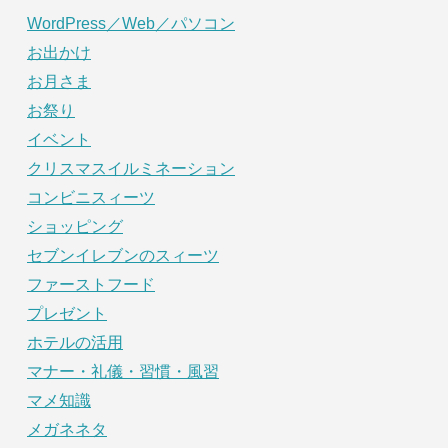
WordPress／Web／パソコン
お出かけ
お月さま
お祭り
イベント
クリスマスイルミネーション
コンビニスィーツ
ショッピング
セブンイレブンのスィーツ
ファーストフード
プレゼント
ホテルの活用
マナー・礼儀・習慣・風習
マメ知識
メガネネタ