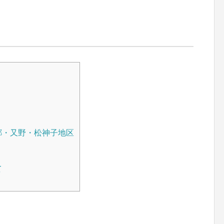
郷・又野・松神子地区
て