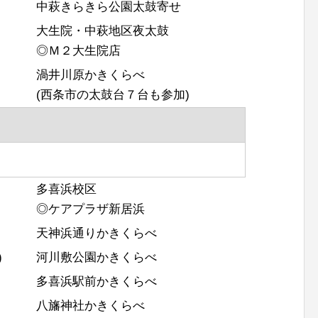
中萩きらきら公園太鼓寄せ
大生院・中萩地区夜太鼓
◎Ｍ２大生院店
渦井川原かきくらべ
(西条市の太鼓台７台も参加)
多喜浜校区
◎ケアプラザ新居浜
天神浜通りかきくらべ
)
河川敷公園かきくらべ
多喜浜駅前かきくらべ
八旛神社かきくらべ