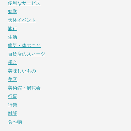
便利なサービス
勉学
天体イベント
旅行
生活
病気・体のこと
百貨店のスィーツ
税金
美味しいもの
美容
美術館・展覧会
行事
行楽
雑談
食べ物