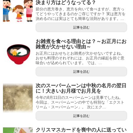
決まり方はどうなってる？
節分の恵方巻き、恵方を向いて食べますが、恵方っ
てどうやってきまるのかご存じですか？ 実は恵方を
決めるのには実はとても簡単な法則があります。...
記事を読む
お雑煮を食べる理由とは？～お正月にお
雑煮が欠かせない理由～
お正月にはおせちとお雑煮が欠かせないですよね。
おせち料理のそれぞれには、お正月の縁起を担ぐ意
味合いが込められています。 では、...
記事を読む
次のスーパームーンは中秋の名月の翌日
に！大きいお月様でお月見を
今年の8月11日のスーパームーンは見事でしたね。
今回は、スーパームーンの中でも特別な「エクスト
リーム・スーパームーン」。 次にエク...
記事を読む
クリスマスカードを喪中の人に送ってい