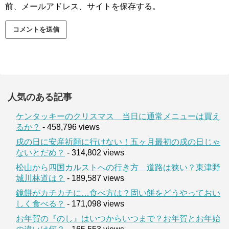
前、メールアドレス、サイトを保存する。
人気のある記事
ケンタッキーのクリスマス 当日に通常メニューは買え
るか？
- 458,796 views
戌の日に安産祈願に行けない！五ヶ月最初の戌の日じゃ
ないとだめ？
- 314,802 views
松山から四国カルストへの行き方 道路は狭い？東津野
城川林道は？
- 189,587 views
鏡餅がカチカチに…食べ方は？固い餅をどうやっておい
しく食べる？
- 171,098 views
お年賀の『のし』はいつからいつまで？お年賀とお年始