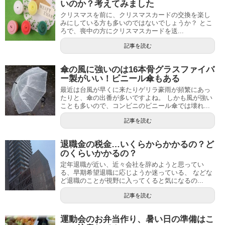
いのか？考えてみました
クリスマスを前に、クリスマスカードの交換を楽し
みにしている方も多いのではないでしょうか？ とこ
ろで、喪中の方にクリスマスカードを送...
記事を読む
傘の風に強いのは16本骨グラスファイバ
ー製がいい！ビニール傘もある
最近は台風が早くに来たりゲリラ豪雨が頻繁にあっ
たりと、傘の出番が多いですよね。 しかも風が強い
ことも多いので、コンビニのビニール傘では壊れ...
記事を読む
退職金の税金…いくらからかかるの？ど
のくらいかかるの？
定年退職が近い、近々会社を辞めようと思ってい
る、早期希望退職に応じようか迷っている、 などな
ど退職のことが視野に入ってくると気になるの...
記事を読む
運動会のお弁当作り、暑い日の準備はこ