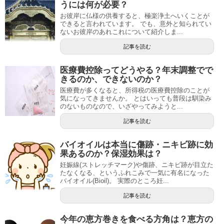
うには何が必要？
お彼岸に仏様の供養すると、極楽浄土へいくことが
できると言われています。 でも、意外と知られてい
ないお彼岸のあれこれについて紹介しま...
記事を読む
医療費控除ってどうやる？年末調整でで
きるのか、できないのか？
医療費が多くなると、所得税の医療費控除のことが
気になってきませんか。 とはいっても普段は馴染み
のないものなので、いざやってみようと...
記事を読む
バイオイルは本当に傷跡・ニキビ跡に効
果あるのか？保湿効果は？
妊娠線(ストレッチマーク)や傷跡、ニキビ跡が目立た
たなくなる、というふれこみで一気に有名になった
バイオイル(Bioil)。 実際のところ妊...
記事を読む
今年の恵方巻きを食べる方角は？恵方の