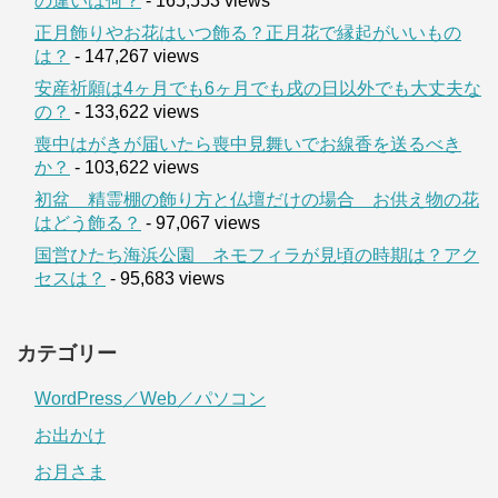
の違いは何？
- 165,553 views
正月飾りやお花はいつ飾る？正月花で縁起がいいもの
は？
- 147,267 views
安産祈願は4ヶ月でも6ヶ月でも戌の日以外でも大丈夫な
の？
- 133,622 views
喪中はがきが届いたら喪中見舞いでお線香を送るべき
か？
- 103,622 views
初盆 精霊棚の飾り方と仏壇だけの場合 お供え物の花
はどう飾る？
- 97,067 views
国営ひたち海浜公園 ネモフィラが見頃の時期は？アク
セスは？
- 95,683 views
カテゴリー
WordPress／Web／パソコン
お出かけ
お月さま