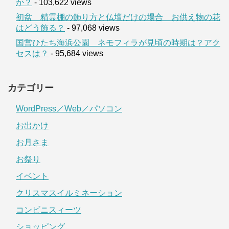
か？
- 103,622 views
初盆 精霊棚の飾り方と仏壇だけの場合 お供え物の花
はどう飾る？
- 97,068 views
国営ひたち海浜公園 ネモフィラが見頃の時期は？アク
セスは？
- 95,684 views
カテゴリー
WordPress／Web／パソコン
お出かけ
お月さま
お祭り
イベント
クリスマスイルミネーション
コンビニスィーツ
ショッピング