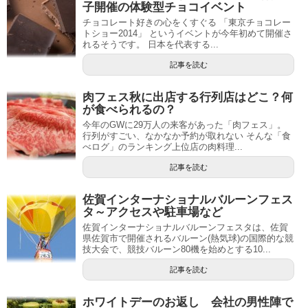
子開催の体験型チョコイベント
チョコレート好きの心をくすぐる 「東京チョコレー
トショー2014」 というイベントが今年初めて開催さ
れるそうです。 日本を代表する...
記事を読む
肉フェス秋に出店する行列店はどこ？何
が食べられるの？
今年のGWに29万人の来客があった「肉フェス」。
行列がすごい、なかなか予約が取れない そんな「食
べログ」のランキング上位店の肉料理...
記事を読む
佐賀インターナショナルバルーンフェス
タ～アクセスや駐車場など
佐賀インターナショナルバルーンフェスタは、佐賀
県佐賀市で開催されるバルーン(熱気球)の国際的な競
技大会で、競技バルーン80機を始めとする10...
記事を読む
ホワイトデーのお返し 会社の男性陣で