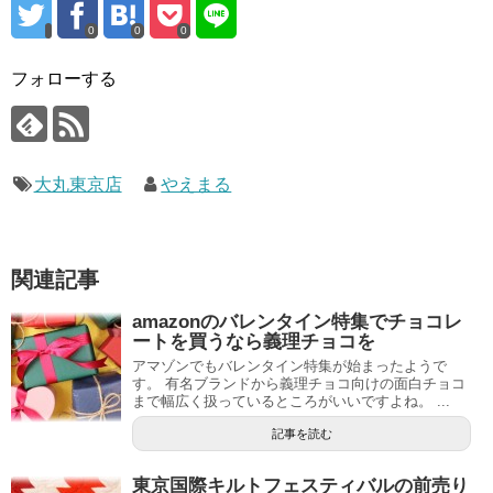
0
0
0
フォローする
大丸東京店
やえまる
関連記事
amazonのバレンタイン特集でチョコレ
ートを買うなら義理チョコを
アマゾンでもバレンタイン特集が始まったようで
す。 有名ブランドから義理チョコ向けの面白チョコ
まで幅広く扱っているところがいいですよね。 ...
記事を読む
東京国際キルトフェスティバルの前売り