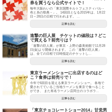
券を買うなら公式サイトで！
毎年大賑わいの「東京国際キルトフェスティバル－
布と糸の祭典－」。 14回目となる2015年は、1月22
日～28日の日程で行われます。 ...
記事を読む
進撃の巨人展 チケットの値段は？どこ
で買える？前売りは？
「進撃の巨人展」が東京・上野の森美術館で11月28
日(金)より開催されます。 この「進撃の巨人展」
は、全ての日程で日時指定のチケットし...
記事を読む
東京ラーメンショーに出店するのはど
こ？食券は前売りで！
今年で6回目を迎える東京ラーメンショー。 各地で
愛されてているご当地ラーメンを東京で食べること
ができ、 また有名ラーメン店同士のコラボラ...
記事を読む
「東京チョコレートショー2014」甘党男