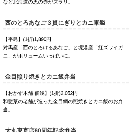
など北海道の恵の赤がズラリ。
西のとろあなご３貫にぎりとカニ軍艦
【平島】(1折)1,890円
対馬産「西のとろけるあなご」と境港産「紅ズワイガ
ニ」がボリュームいっぱいに。
金目照り焼きとカニ飯弁当
【おかず本舗 佃浅】(1折)2,052円
和惣菜の老舗が造った金目鯛の照焼きとカニ飯のお弁
当。
大丸東京店60周年記念弁当