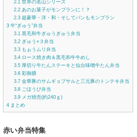
2.1
世界の名山シリーズ
2.2
あのお菓子がモンブランに！？
2.3
超豪華・洋・和・そしてパンもモンブラン
3
牛“ぎゅう”弁当
3.1
黒毛和牛ぎゅうぎゅう弁当
3.2
ぎゅう×３弁当
3.3
もぉうムリ弁当
3.4
ロース焼き肉＆黒毛和牛牛めし
3.5
厚切り牛たんステーキと仙台味噌牛たん弁当
3.6
彩御膳
3.7
金華豚のサムギョプサルと三元豚のトンテキ弁当
3.8
ごほうび弁当
3.9
メガ焼売(約240ｇ)
4
まとめ
赤い弁当特集