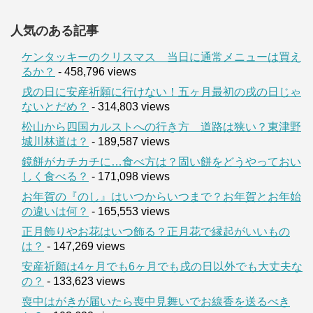
人気のある記事
ケンタッキーのクリスマス 当日に通常メニューは買え
るか？
- 458,796 views
戌の日に安産祈願に行けない！五ヶ月最初の戌の日じゃ
ないとだめ？
- 314,803 views
松山から四国カルストへの行き方 道路は狭い？東津野
城川林道は？
- 189,587 views
鏡餅がカチカチに…食べ方は？固い餅をどうやっておい
しく食べる？
- 171,098 views
お年賀の『のし』はいつからいつまで？お年賀とお年始
の違いは何？
- 165,553 views
正月飾りやお花はいつ飾る？正月花で縁起がいいもの
は？
- 147,269 views
安産祈願は4ヶ月でも6ヶ月でも戌の日以外でも大丈夫な
の？
- 133,623 views
喪中はがきが届いたら喪中見舞いでお線香を送るべき