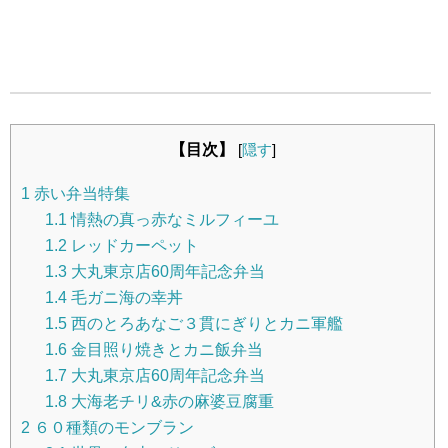
【目次】
[
隠す
]
1
赤い弁当特集
1.1
情熱の真っ赤なミルフィーユ
1.2
レッドカーペット
1.3
大丸東京店60周年記念弁当
1.4
毛ガニ海の幸丼
1.5
西のとろあなご３貫にぎりとカニ軍艦
1.6
金目照り焼きとカニ飯弁当
1.7
大丸東京店60周年記念弁当
1.8
大海老チリ&赤の麻婆豆腐重
2
６０種類のモンブラン