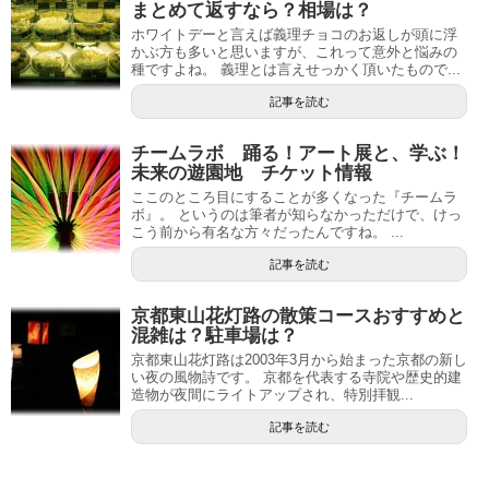
まとめて返すなら？相場は？
ホワイトデーと言えば義理チョコのお返しが頭に浮
かぶ方も多いと思いますが、これって意外と悩みの
種ですよね。 義理とは言えせっかく頂いたもので...
記事を読む
チームラボ 踊る！アート展と、学ぶ！
未来の遊園地 チケット情報
ここのところ目にすることが多くなった『チームラ
ボ』。 というのは筆者が知らなかっただけで、けっ
こう前から有名な方々だったんですね。 ...
記事を読む
京都東山花灯路の散策コースおすすめと
混雑は？駐車場は？
京都東山花灯路は2003年3月から始まった京都の新し
い夜の風物詩です。 京都を代表する寺院や歴史的建
造物が夜間にライトアップされ、特別拝観...
記事を読む