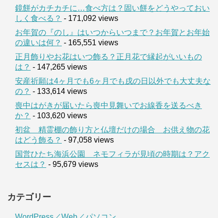
鏡餅がカチカチに…食べ方は？固い餅をどうやっておい
しく食べる？
- 171,092 views
お年賀の『のし』はいつからいつまで？お年賀とお年始
の違いは何？
- 165,551 views
正月飾りやお花はいつ飾る？正月花で縁起がいいもの
は？
- 147,265 views
安産祈願は4ヶ月でも6ヶ月でも戌の日以外でも大丈夫な
の？
- 133,614 views
喪中はがきが届いたら喪中見舞いでお線香を送るべき
か？
- 103,620 views
初盆 精霊棚の飾り方と仏壇だけの場合 お供え物の花
はどう飾る？
- 97,058 views
国営ひたち海浜公園 ネモフィラが見頃の時期は？アク
セスは？
- 95,679 views
カテゴリー
WordPress／Web／パソコン