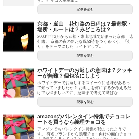
す。 昨年は天皇皇后...
記事を読む
京都・嵐山 花灯路の日程は？最寄駅・
場所・ルートは？みどころは？
2003年年3月から京都・東山地域で始まった京都 花
灯路。 京都の夜の新たな風物詩をつくるべく、「灯
り」をテーマにした ライトアップ...
記事を読む
ホワイトデーのお返しの意味は？クッキ
ーが無難？個包装にしよう
ホワイトデーでお返しするスイーツに意味があるっ
て知っていましたか？ お返しを何にするか考えるだ
けでも悩ましいのに、意味まで考えて選ばな...
記事を読む
amazonのバレンタイン特集でチョコレ
ートを買うなら義理チョコを
アマゾンでもバレンタイン特集が始まったようで
す。 有名ブランドから義理チョコ向けの面白チョコ
まで幅広く扱っているところがいいですよね。 ...