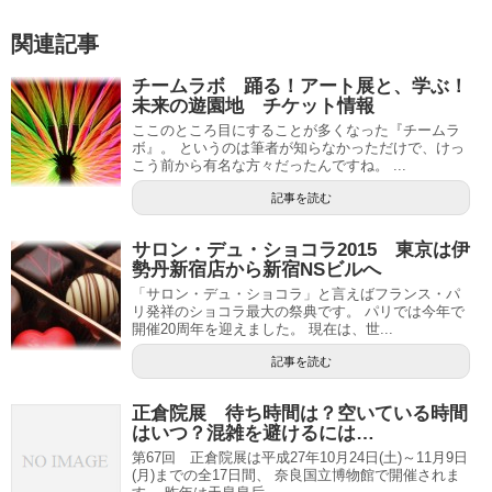
関連記事
チームラボ 踊る！アート展と、学ぶ！
未来の遊園地 チケット情報
ここのところ目にすることが多くなった『チームラ
ボ』。 というのは筆者が知らなかっただけで、けっ
こう前から有名な方々だったんですね。 ...
記事を読む
サロン・デュ・ショコラ2015 東京は伊
勢丹新宿店から新宿NSビルへ
「サロン・デュ・ショコラ」と言えばフランス・パ
リ発祥のショコラ最大の祭典です。 パリでは今年で
開催20周年を迎えました。 現在は、世...
記事を読む
正倉院展 待ち時間は？空いている時間
はいつ？混雑を避けるには…
第67回 正倉院展は平成27年10月24日(土)～11月9日
(月)までの全17日間、 奈良国立博物館で開催されま