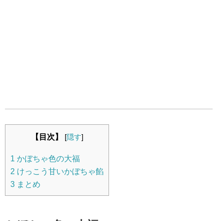
【目次】
[
隠す
]
1
かぼちゃ色の大福
2
けっこう甘いかぼちゃ餡
3
まとめ