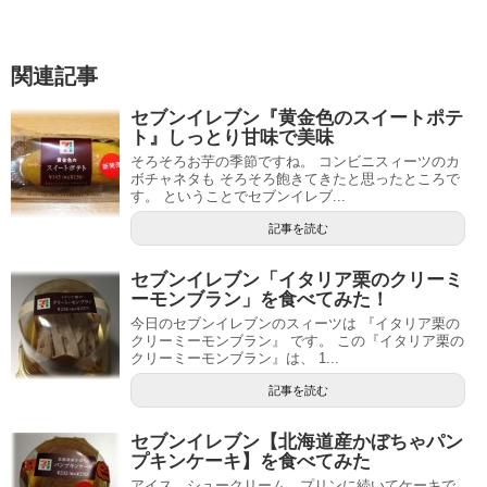
関連記事
セブンイレブン『黄金色のスイートポテ
ト』しっとり甘味で美味
そろそろお芋の季節ですね。 コンビニスィーツのカ
ボチャネタも そろそろ飽きてきたと思ったところで
す。 ということでセブンイレブ...
記事を読む
セブンイレブン「イタリア栗のクリーミ
ーモンブラン」を食べてみた！
今日のセブンイレブンのスィーツは 『イタリア栗の
クリーミーモンブラン』 です。 この『イタリア栗の
クリーミーモンブラン』は、 1...
記事を読む
セブンイレブン【北海道産かぼちゃパン
プキンケーキ】を食べてみた
アイス、シュークリーム、プリンに続いてケーキで