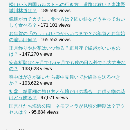
松山から四国カルストへの行き方 道路は狭い？東津野
城川林道は？
- 189,590 views
鏡餅がカチカチに…食べ方は？固い餅をどうやっておい
しく食べる？
- 171,101 views
お年賀の『のし』はいつからいつまで？お年賀とお年始
の違いは何？
- 165,553 views
正月飾りやお花はいつ飾る？正月花で縁起がいいもの
は？
- 147,270 views
安産祈願は4ヶ月でも6ヶ月でも戌の日以外でも大丈夫な
の？
- 133,628 views
喪中はがきが届いたら喪中見舞いでお線香を送るべき
か？
- 103,622 views
初盆 精霊棚の飾り方と仏壇だけの場合 お供え物の花
はどう飾る？
- 97,071 views
国営ひたち海浜公園 ネモフィラが見頃の時期は？アク
セスは？
- 95,684 views