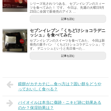
シリーズ化されつつある、 セブンイレブンのスィー
ツを食べてみた！ です。 今日は、先週の火曜日9月
23日に全国で新発売のアイス ...
記事を読む
セブンイレブン「くちどけショコラデニ
ッシュ」を食べてみた
セブンイレブンのスイーツを食べてみた、 今回は新
発売の菓子パン 「くちどけショコラデニッシュ」で
す。 デニッシュというと先日食べた...
記事を読む
鏡餅がカチカチに…食べ方は？固い餅をどうや
っておいしく食べる？
バイオイルは本当に傷跡・ニキビ跡に効果ある
のか？保湿効果は？