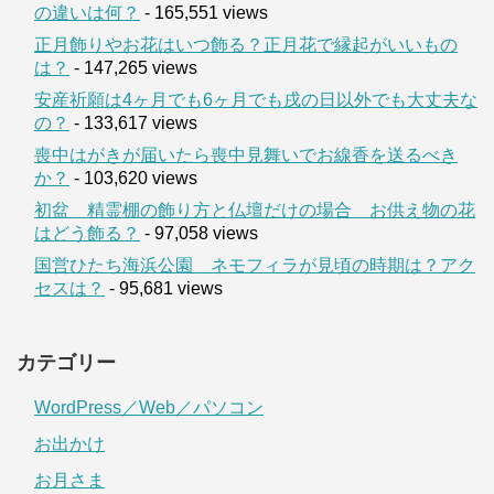
の違いは何？
- 165,551 views
正月飾りやお花はいつ飾る？正月花で縁起がいいもの
は？
- 147,265 views
安産祈願は4ヶ月でも6ヶ月でも戌の日以外でも大丈夫な
の？
- 133,617 views
喪中はがきが届いたら喪中見舞いでお線香を送るべき
か？
- 103,620 views
初盆 精霊棚の飾り方と仏壇だけの場合 お供え物の花
はどう飾る？
- 97,058 views
国営ひたち海浜公園 ネモフィラが見頃の時期は？アク
セスは？
- 95,681 views
カテゴリー
WordPress／Web／パソコン
お出かけ
お月さま