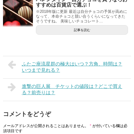
すすめは百貨店で選ぶ！
※2018年版に更新 最近は自分チョコの予算が高めに
なって、本命チョコと競い合うくらいになってきた
そうですね。 美味しいチョコレート...
記事を読む
ふたご座流星群の極大はいつ？方角、時間は？
いつまで見れる？
進撃の巨人展 チケットの値段は？どこで買え
る？前売りは？
コメントをどうぞ
メールアドレスが公開されることはありません。
*
が付いている欄は必
須項目です