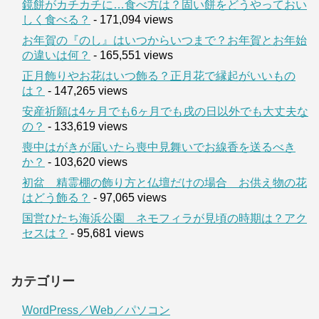
鏡餅がカチカチに…食べ方は？固い餅をどうやっておい
しく食べる？
- 171,094 views
お年賀の『のし』はいつからいつまで？お年賀とお年始
の違いは何？
- 165,551 views
正月飾りやお花はいつ飾る？正月花で縁起がいいもの
は？
- 147,265 views
安産祈願は4ヶ月でも6ヶ月でも戌の日以外でも大丈夫な
の？
- 133,619 views
喪中はがきが届いたら喪中見舞いでお線香を送るべき
か？
- 103,620 views
初盆 精霊棚の飾り方と仏壇だけの場合 お供え物の花
はどう飾る？
- 97,065 views
国営ひたち海浜公園 ネモフィラが見頃の時期は？アク
セスは？
- 95,681 views
カテゴリー
WordPress／Web／パソコン