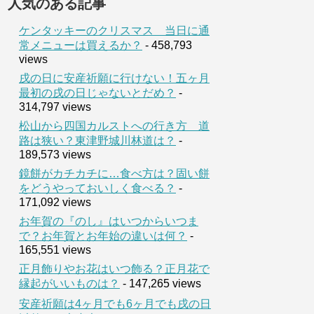
人気のある記事
ケンタッキーのクリスマス 当日に通
常メニューは買えるか？
- 458,793
views
戌の日に安産祈願に行けない！五ヶ月
最初の戌の日じゃないとだめ？
-
314,797 views
松山から四国カルストへの行き方 道
路は狭い？東津野城川林道は？
-
189,573 views
鏡餅がカチカチに…食べ方は？固い餅
をどうやっておいしく食べる？
-
171,092 views
お年賀の『のし』はいつからいつま
で？お年賀とお年始の違いは何？
-
165,551 views
正月飾りやお花はいつ飾る？正月花で
縁起がいいものは？
- 147,265 views
安産祈願は4ヶ月でも6ヶ月でも戌の日