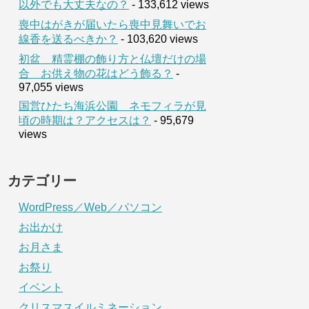
以外でも大丈夫なの？
- 133,612 views
喪中はがきが届いたら喪中見舞いでお
線香を送るべきか？
- 103,620 views
初盆 精霊棚の飾り方と仏壇だけの場
合 お供え物の花はどう飾る？
-
97,055 views
国営ひたち海浜公園 ネモフィラが見
頃の時期は？アクセスは？
- 95,679
views
カテゴリー
WordPress／Web／パソコン
お出かけ
お月さま
お祭り
イベント
クリスマスイルミネーション