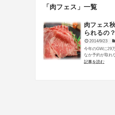
「
肉フェス
」
一覧
肉フェス
られるの
2014/9/23
今年のGWに29
なか予約が取れな
記事を読む